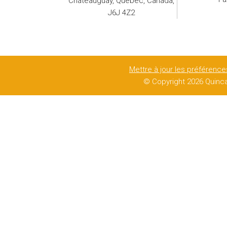
Châteauguay, Québec, Canada,
J6J 4Z2
Mettre à jour les préférenc
© Copyright
2026 Quinca