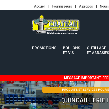
Accueil
|
Fournisseurs
|
À propos
|
Nous 
PROMOTIONS
BOULONS
OUTILLAGE
ET VIS
ET ABRASIFS
MESSAGE IMPORTANT
: FE
PRODUITS ET SERVICES POUR 
QUINCAILLERIE 